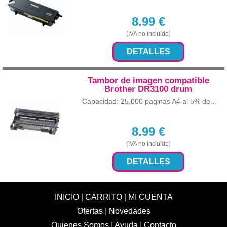
8.99
€
(IVA no incluido)
DETALLES
Tambor de imagen compatible
Brother DR3100 drum
Capacidad: 25.000 paginas A4 al 5% de...
8.99
€
(IVA no incluido)
DETALLES
INICIO
|
CARRITO
|
MI CUENTA
Ofertas
|
Novedades
Quienes Somos
|
Ayuda
|
Contacto