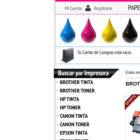
PAPE
Mi Cuenta
Registrarse
Tu Carrito de Compras está vacío
Estás e
BROTHER TINTA
-
BROT
BROTHER TONER
-
HP TINTA
-
HP TONER
-
CANON TINTA
-
CANON TONER
-
EPSON TINTA
-