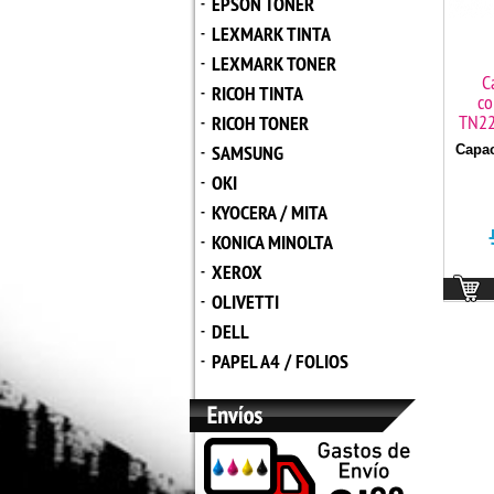
EPSON TONER
-
LEXMARK TINTA
-
LEXMARK TONER
-
C
RICOH TINTA
-
co
TN22
RICOH TONER
-
SAMSUNG
Capac
-
OKI
-
KYOCERA / MITA
-
KONICA MINOLTA
-
XEROX
-
OLIVETTI
-
DELL
-
PAPEL A4 / FOLIOS
-