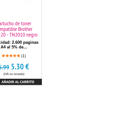
artucho de toner
mpatible Brother
20 - TN2010 negro
idad: 2.600 paginas
A4 al 5% de...
(1)
5.30
€
5.99
(IVA no incluido)