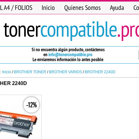
L A4 / FOLIOS
Inicio
Quienes Somos
Ayuda
Co
Si no encuentra algún producto, contáctenos
en
info@tonercompatible.pro
Le enviaremos información lo antes posible
n:
Inicio
/
BROTHER TONER
/
BROTHER VARIOS
/
BROTHER 2240D
HER 2240D
-12%