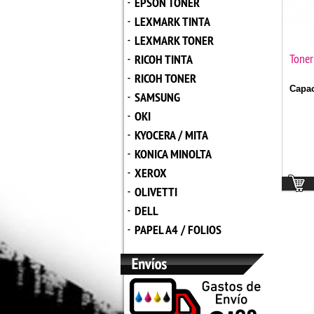
EPSON TONER
-
LEXMARK TINTA
-
LEXMARK TONER
-
Toner
RICOH TINTA
-
RICOH TONER
-
Capac
SAMSUNG
-
OKI
-
KYOCERA / MITA
-
KONICA MINOLTA
-
XEROX
-
OLIVETTI
-
DELL
-
PAPEL A4 / FOLIOS
-