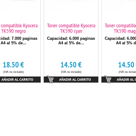
 compatible Kyocera
Toner compatible Kyocera
Toner compatibl
TK590 negro
TK590 cyan
TK590 mag
idad: 7.000 paginas
Capacidad: 6.000 paginas
Capacidad: 6.00
A4 al 5% de...
A4 al 5% de...
A4 al 5% d
18.50
€
14.50
€
14.50
(IVA no incluido)
(IVA no incluido)
(IVA no inclui