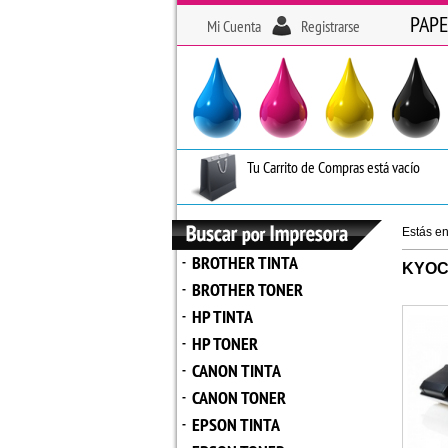
PAPE
Mi Cuenta
Registrarse
Tu Carrito de Compras está vacío
Estás e
BROTHER TINTA
-
KYOC
BROTHER TONER
-
HP TINTA
-
HP TONER
-
CANON TINTA
-
CANON TONER
-
EPSON TINTA
-