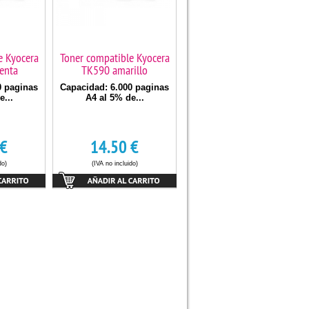
e Kyocera
Toner compatible Kyocera
enta
TK590 amarillo
0 paginas
Capacidad: 6.000 paginas
e...
A4 al 5% de...
€
14.50
€
do)
(IVA no incluido)