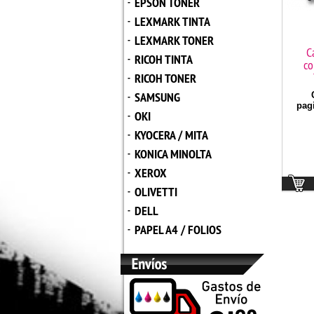
EPSON TONER
-
LEXMARK TINTA
-
LEXMARK TONER
-
C
RICOH TINTA
-
co
RICOH TONER
-
SAMSUNG
C
-
pag
OKI
-
KYOCERA / MITA
-
KONICA MINOLTA
-
XEROX
-
OLIVETTI
-
DELL
-
PAPEL A4 / FOLIOS
-