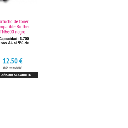
artucho de toner
mpatible Brother
TN6600 negro
apacidad: 6.700
inas A4 al 5% de...
12.50
€
(IVA no incluido)