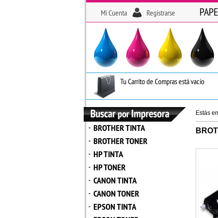
PAPE
Mi Cuenta
Registrarse
Tu Carrito de Compras está vacío
Estás e
BROTHER TINTA
-
BROT
BROTHER TONER
-
HP TINTA
-
HP TONER
-
CANON TINTA
-
CANON TONER
-
EPSON TINTA
-