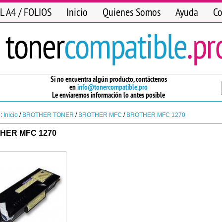
L A4 / FOLIOS
Inicio
Quienes Somos
Ayuda
Co
Si no encuentra algún producto, contáctenos
en
info@tonercompatible.pro
Le enviaremos información lo antes posible
n:
Inicio
/
BROTHER TONER
/
BROTHER MFC
/
BROTHER MFC 1270
HER MFC 1270