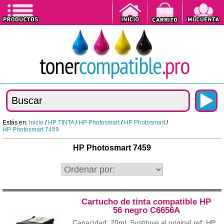
Estás en:
Inicio
/
HP TINTA
/
HP Photosmart
/
HP Photosmart
/
HP Photosmart 7459
HP Photosmart 7459
Cartucho de tinta compatible HP
56 negro C6656A
Capacidad: 20ml. Sustituye al original ref: HP...