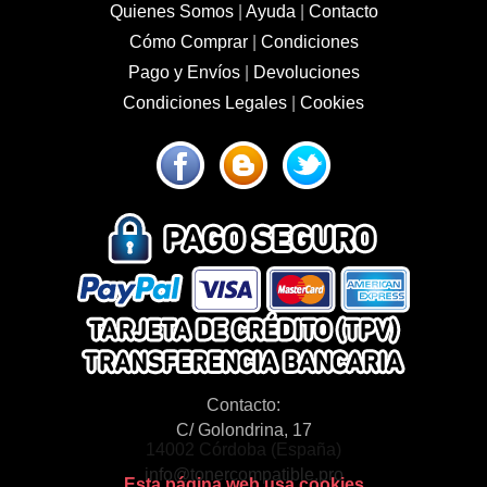
Quienes Somos
|
Ayuda
|
Contacto
Cómo Comprar
|
Condiciones
Pago y Envíos
|
Devoluciones
Condiciones Legales
|
Cookies
Contacto:
C/ Golondrina, 17
14002 Córdoba (España)
info@tonercompatible.pro
Esta página web usa cookies