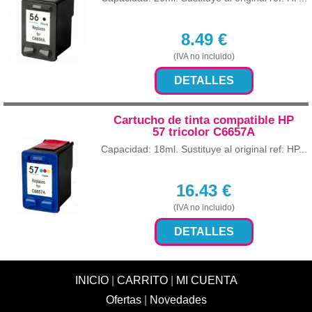
8.49
€
(IVA no incluido)
DETALLES
Cartucho de tinta compatible HP
57 tricolor C6657A
Capacidad: 18ml. Sustituye al original ref: HP...
16.43
€
(IVA no incluido)
DETALLES
INICIO
|
CARRITO
|
MI CUENTA
Ofertas
|
Novedades