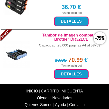
36.70
€
(IVA no incluido)
DETALLES
Tambor de imagen compatible
-29%
Brother DR321CL
Capacidad: 25.000 paginas A4 al 5% de...
70.99
€
99.99
(IVA no incluido)
DETALLES
INICIO
|
CARRITO
|
MI CUENTA
Ofertas
|
Novedades
Quienes Somos
|
Ayuda
|
Contacto