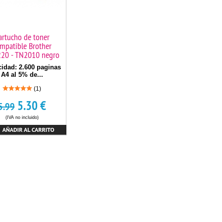
artucho de toner
mpatible Brother
20 - TN2010 negro
idad: 2.600 paginas
A4 al 5% de...
(1)
5.30
€
5.99
(IVA no incluido)