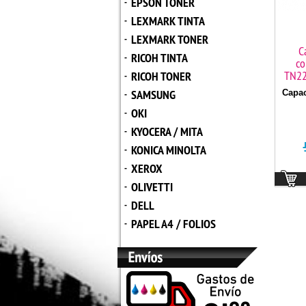
EPSON TONER
-
LEXMARK TINTA
-
LEXMARK TONER
-
C
RICOH TINTA
-
co
TN22
RICOH TONER
-
SAMSUNG
Capac
-
OKI
-
KYOCERA / MITA
-
KONICA MINOLTA
-
XEROX
-
OLIVETTI
-
DELL
-
PAPEL A4 / FOLIOS
-