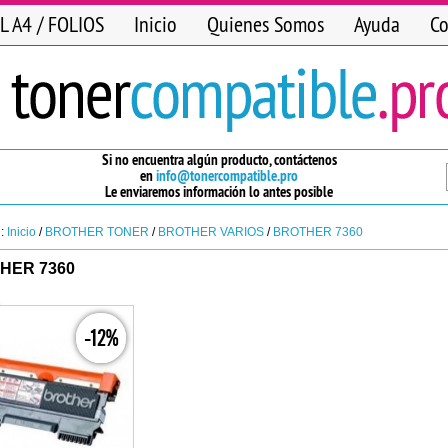
L A4 / FOLIOS
Inicio
Quienes Somos
Ayuda
Co
Si no encuentra algún producto, contáctenos
en
info@tonercompatible.pro
Le enviaremos información lo antes posible
n:
Inicio
/
BROTHER TONER
/
BROTHER VARIOS
/
BROTHER 7360
HER 7360
-12%