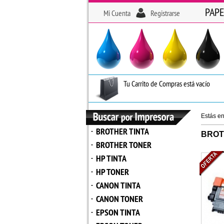
PAPE
Mi Cuenta
Registrarse
Tu Carrito de Compras está vacío
Estás e
BROTHER TINTA
-
BROT
BROTHER TONER
-
HP TINTA
-
HP TONER
-
CANON TINTA
-
CANON TONER
-
EPSON TINTA
-