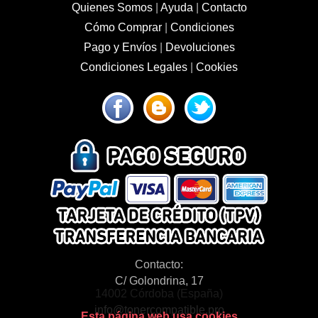
Quienes Somos
|
Ayuda
|
Contacto
Cómo Comprar
|
Condiciones
Pago y Envíos
|
Devoluciones
Condiciones Legales
|
Cookies
Contacto:
C/ Golondrina, 17
14002 Córdoba (España)
info@tonercompatible.pro
Esta página web usa cookies