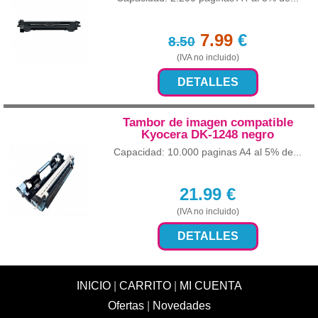
7.99
€
8.50
(IVA no incluido)
DETALLES
Tambor de imagen compatible
Kyocera DK-1248 negro
Capacidad: 10.000 paginas A4 al 5% de...
21.99
€
(IVA no incluido)
DETALLES
INICIO
|
CARRITO
|
MI CUENTA
Ofertas
|
Novedades