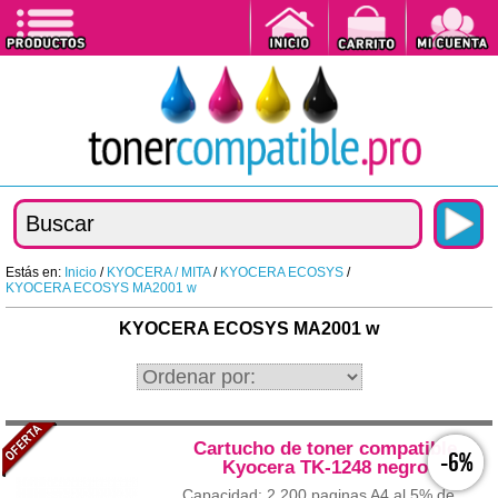
Estás en:
Inicio
/
KYOCERA / MITA
/
KYOCERA ECOSYS
/
KYOCERA ECOSYS MA2001 w
KYOCERA ECOSYS MA2001 w
Cartucho de toner compatible
-6%
Kyocera TK-1248 negro
Capacidad: 2.200 paginas A4 al 5% de...