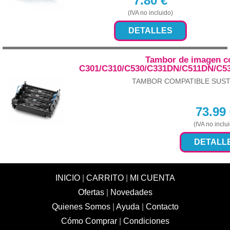
7.80
€
(IVA no incluido)
DETALLES
Tambor de imagen c
C301/C310/C530/C331DN/C511DN/C
TAMBOR COMPATIBLE SUSTIT
73.99
(IVA no inclu
DETALL
INICIO
|
CARRITO
|
MI CUENTA
Ofertas
|
Novedades
Quienes Somos
|
Ayuda
|
Contacto
Cómo Comprar
|
Condiciones