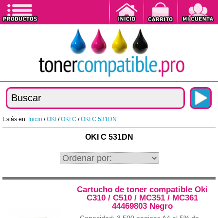
Estás en:
Inicio
/
OKI
/
OKI C
/
OKI C 531DN
OKI C 531DN
Cartucho de toner compatible Oki
C310 / C510 / MC351 / MC361
44469803 Negro