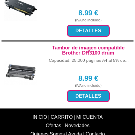
8.99
€
(IVA no incluido)
DETALLES
Tambor de imagen compatible
Brother DR3100 drum
Capacidad: 25.000 paginas A4 al 5% de...
8.99
€
(IVA no incluido)
DETALLES
INICIO
|
CARRITO
|
MI CUENTA
Ofertas
|
Novedades
Quienes Somos
|
Ayuda
|
Contacto