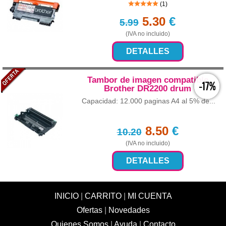
(1)
5.30
€
5.99
(IVA no incluido)
DETALLES
Tambor de imagen compatible
-17%
Brother DR2200 drum
Capacidad: 12.000 paginas A4 al 5% de...
8.50
€
10.20
(IVA no incluido)
DETALLES
INICIO
|
CARRITO
|
MI CUENTA
Ofertas
|
Novedades
Quienes Somos
|
Ayuda
|
Contacto