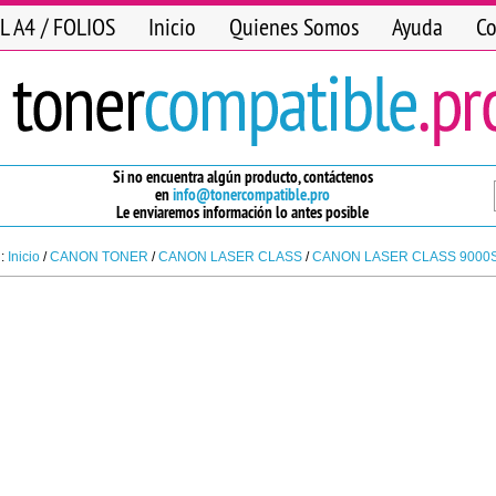
L A4 / FOLIOS
Inicio
Quienes Somos
Ayuda
Co
Si no encuentra algún producto, contáctenos
en
info@tonercompatible.pro
Le enviaremos información lo antes posible
n:
Inicio
/
CANON TONER
/
CANON LASER CLASS
/
CANON LASER CLASS 9000