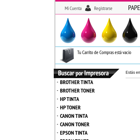
PAPE
Mi Cuenta
Registrarse
Tu Carrito de Compras está vacío
Estás e
BROTHER TINTA
-
BROTHER TONER
-
HP TINTA
-
HP TONER
-
CANON TINTA
-
CANON TONER
-
EPSON TINTA
-