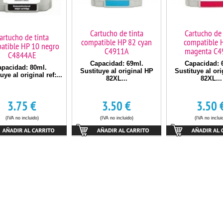
Cartucho de tinta
Cartucho de 
artucho de tinta
compatible HP 82 cyan
compatible 
atible HP 10 negro
C4911A
magenta C4
C4844AE
Capacidad: 69ml.
Capacidad: 
apacidad: 80ml.
Sustituye al original HP
Sustituye al or
uye al original ref:...
82XL...
82XL...
3.75
€
3.50
€
3.50
(IVA no incluido)
(IVA no incluido)
(IVA no inclui