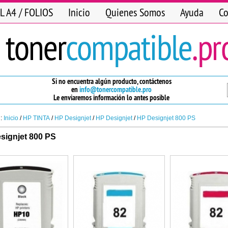
L A4 / FOLIOS
Inicio
Quienes Somos
Ayuda
Co
Si no encuentra algún producto, contáctenos
en
info@tonercompatible.pro
Le enviaremos información lo antes posible
n:
Inicio
/
HP TINTA
/
HP Designjet
/
HP Designjet
/
HP Designjet 800 PS
signjet 800 PS