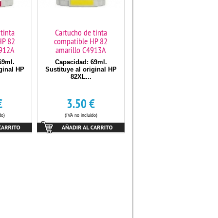
tinta
Cartucho de tinta
HP 82
compatible HP 82
912A
amarillo C4913A
69ml.
Capacidad: 69ml.
iginal HP
Sustituye al original HP
82XL...
€
3.50
€
do)
(IVA no incluido)