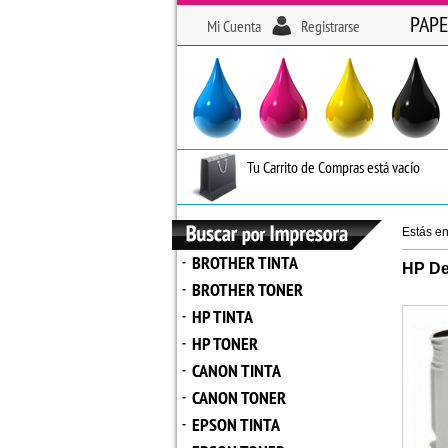
PAPE
Mi Cuenta
Registrarse
Tu Carrito de Compras está vacío
Estás e
BROTHER TINTA
-
HP De
BROTHER TONER
-
HP TINTA
-
HP TONER
-
CANON TINTA
-
CANON TONER
-
EPSON TINTA
-