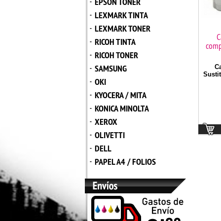
EPSON TONER
-
LEXMARK TINTA
-
LEXMARK TONER
-
C
RICOH TINTA
-
comp
RICOH TONER
-
SAMSUNG
C
-
Sustit
OKI
-
KYOCERA / MITA
-
KONICA MINOLTA
-
XEROX
-
OLIVETTI
-
DELL
-
PAPEL A4 / FOLIOS
-