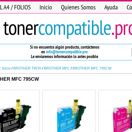
L A4 / FOLIOS
Inicio
Quienes Somos
Ayuda
Co
Si no encuentra algún producto, contáctenos
en
info@tonercompatible.pro
Le enviaremos información lo antes posible
n:
Inicio
/
BROTHER TINTA
/
BROTHER MFC
/
BROTHER MFC 795CW
HER MFC 795CW