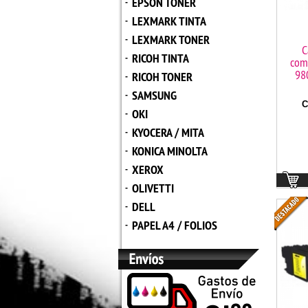
EPSON TONER
-
LEXMARK TINTA
-
LEXMARK TONER
-
C
RICOH TINTA
-
comp
98
RICOH TONER
-
SAMSUNG
-
C
OKI
-
KYOCERA / MITA
-
KONICA MINOLTA
-
XEROX
-
OLIVETTI
-
DELL
-
PAPEL A4 / FOLIOS
-