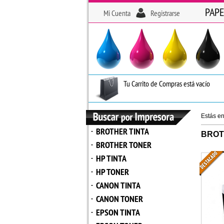
PAPE
Mi Cuenta
Registrarse
Tu Carrito de Compras está vacío
Estás e
BROTHER TINTA
-
BROT
BROTHER TONER
-
HP TINTA
-
HP TONER
-
CANON TINTA
-
CANON TONER
-
EPSON TINTA
-