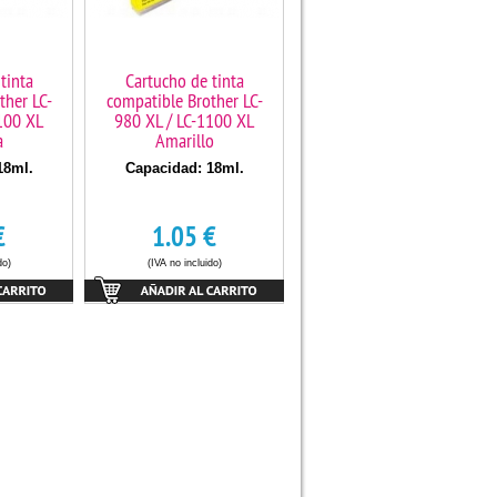
tinta
Cartucho de tinta
ther LC-
compatible Brother LC-
100 XL
980 XL / LC-1100 XL
a
Amarillo
18ml.
Capacidad: 18ml.
€
1.05
€
do)
(IVA no incluido)