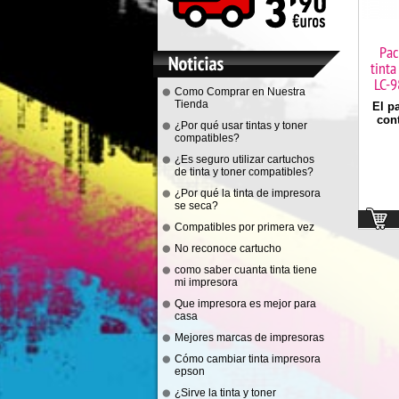
Pac
tinta
LC-9
Como Comprar en Nuestra
Tienda
El p
cont
¿Por qué usar tintas y toner
compatibles?
¿Es seguro utilizar cartuchos
de tinta y toner compatibles?
¿Por qué la tinta de impresora
se seca?
Compatibles por primera vez
No reconoce cartucho
como saber cuanta tinta tiene
mi impresora
Que impresora es mejor para
casa
Mejores marcas de impresoras
Cómo cambiar tinta impresora
epson
¿Sirve la tinta y toner