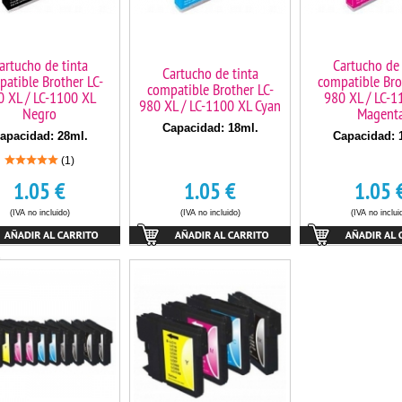
artucho de tinta
Cartucho de 
Cartucho de tinta
atible Brother LC-
compatible Bro
compatible Brother LC-
0 XL / LC-1100 XL
980 XL / LC-1
980 XL / LC-1100 XL Cyan
Negro
Magent
Capacidad: 18ml.
apacidad: 28ml.
Capacidad: 
(1)
1.05
€
1.05
€
1.05
(IVA no incluido)
(IVA no incluido)
(IVA no inclui