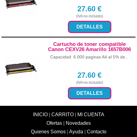
27.60
€
(IVA no incluido)
DETALLES
Cartucho de toner compatible
Canon CEXV26 Amarillo 1657B006
Capacidad: 6.000 paginas A4 al 5% de...
27.60
€
(IVA no incluido)
DETALLES
INICIO
|
CARRITO
|
MI CUENTA
Ofertas
|
Novedades
Quienes Somos
|
Ayuda
|
Contacto