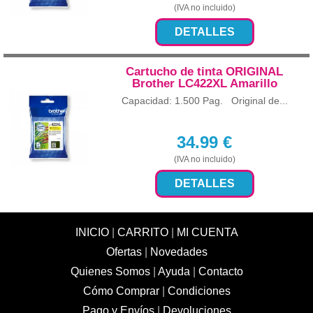
(IVA no incluido)
DETALLES
Cartucho de tinta ORIGINAL
Brother LC422XL Amarillo
Capacidad: 1.500 Pag. Original de...
34.99
€
(IVA no incluido)
DETALLES
INICIO
|
CARRITO
|
MI CUENTA
Ofertas
|
Novedades
Quienes Somos
|
Ayuda
|
Contacto
Cómo Comprar
|
Condiciones
Pago y Envíos
|
Devoluciones