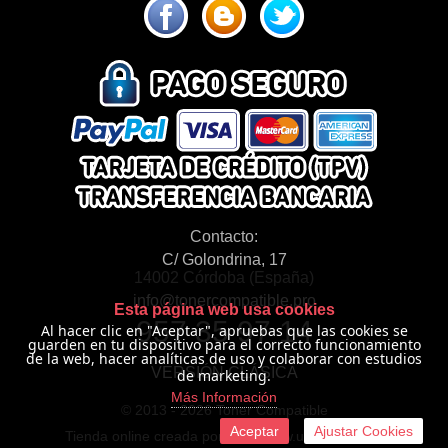
Contacto:
C/ Golondrina, 17
14002 Córdoba (España)
info@tonercompatible.pro
Esta página web usa cookies
957 35 97 14
Al hacer clic en "Aceptar", apruebas que las cookies se
guarden en tu dispositivo para el correcto funcionamiento
de la web, hacer analíticas de uso y colaborar con estudios
VERSIÓN CLÁSICA
de marketing.
Más Información
© 2013 -
2026 Toner Compatible
Aceptar
Ajustar Cookies
Tienda online creada por http://www.urbecom.com