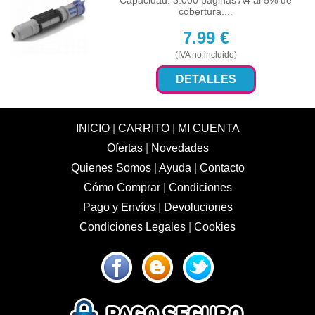
Capacidad: 3.000 paginas A4 al 5% de
cobertura....
7.99
€
(IVA no incluido)
DETALLES
INICIO
|
CARRITO
|
MI CUENTA
Ofertas
|
Novedades
Quienes Somos
|
Ayuda
|
Contacto
Cómo Comprar
|
Condiciones
Pago y Envíos
|
Devoluciones
Condiciones Legales
|
Cookies