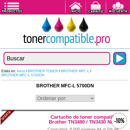
Estás en:
Inicio
/
BROTHER TONER
/
BROTHER MFC-L
/
BROTHER MFC-L 5700DN
BROTHER MFC-L 5700DN
Cartucho de toner compatible
-10%
Brother TN3480 / TN3430 Negro
Capacidad: 8.000 paginas A4 al 5% de...