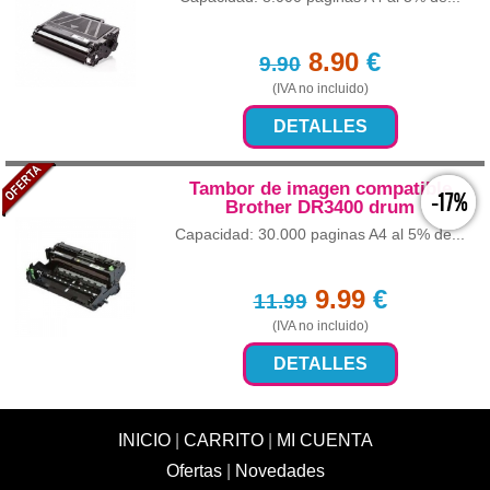
8.90
€
9.90
(IVA no incluido)
DETALLES
Tambor de imagen compatible
-17%
Brother DR3400 drum
Capacidad: 30.000 paginas A4 al 5% de...
9.99
€
11.99
(IVA no incluido)
DETALLES
INICIO
|
CARRITO
|
MI CUENTA
Ofertas
|
Novedades