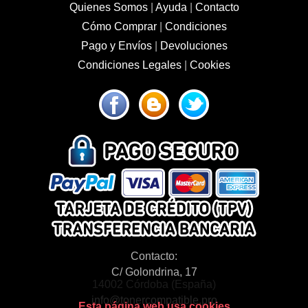
Quienes Somos
|
Ayuda
|
Contacto
Cómo Comprar
|
Condiciones
Pago y Envíos
|
Devoluciones
Condiciones Legales
|
Cookies
Contacto:
C/ Golondrina, 17
14002 Córdoba (España)
info@tonercompatible.pro
Esta página web usa cookies