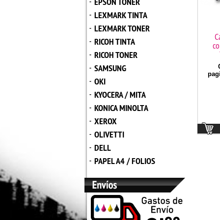
EPSON TONER
-
LEXMARK TINTA
-
LEXMARK TONER
-
C
RICOH TINTA
-
co
RICOH TONER
-
SAMSUNG
C
-
pag
OKI
-
KYOCERA / MITA
-
KONICA MINOLTA
-
XEROX
-
OLIVETTI
-
DELL
-
PAPEL A4 / FOLIOS
-