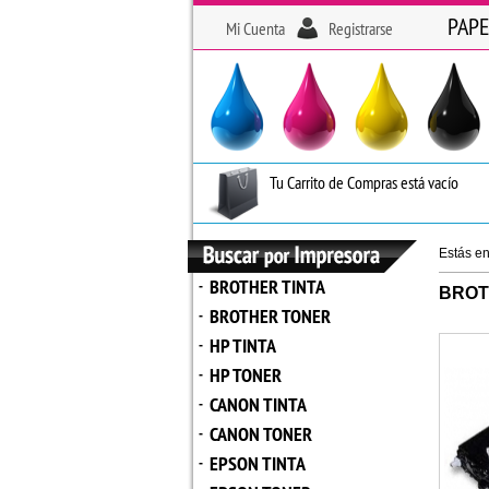
PAPE
Mi Cuenta
Registrarse
Tu Carrito de Compras está vacío
Estás e
BROTHER TINTA
-
BROT
BROTHER TONER
-
HP TINTA
-
HP TONER
-
CANON TINTA
-
CANON TONER
-
EPSON TINTA
-