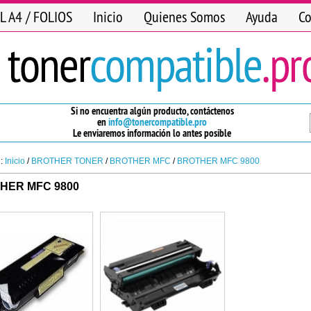
L A4 / FOLIOS
Inicio
Quienes Somos
Ayuda
Co
Si no encuentra algún producto, contáctenos
en
info@tonercompatible.pro
Le enviaremos información lo antes posible
n:
Inicio
/
BROTHER TONER
/
BROTHER MFC
/
BROTHER MFC 9800
HER MFC 9800