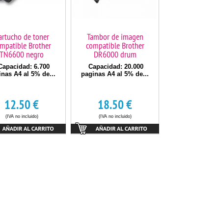
artucho de toner
Tambor de imagen
mpatible Brother
compatible Brother
TN6600 negro
DR6000 drum
apacidad: 6.700
Capacidad: 20.000
inas A4 al 5% de...
paginas A4 al 5% de...
12.50
€
18.50
€
(IVA no incluido)
(IVA no incluido)