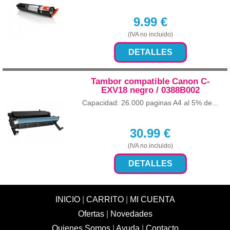
9.99
€
(IVA no incluido)
DETALLES
Tambor compatible Canon C-
EXV18 negro / 0388B002
Capacidad: 26.000 paginas A4 al 5% de...
30.99
€
(IVA no incluido)
DETALLES
INICIO
|
CARRITO
|
MI CUENTA
Ofertas
|
Novedades
Quienes Somos
|
Ayuda
|
Contacto