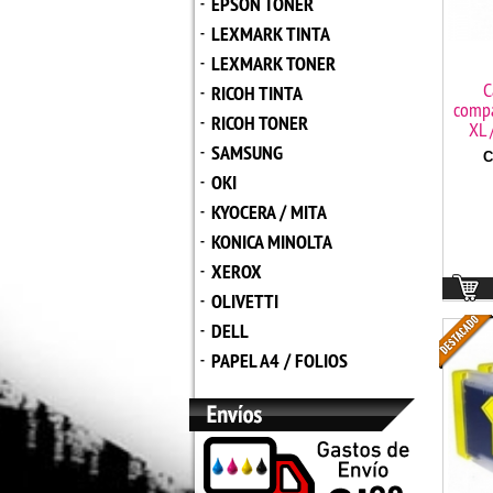
EPSON TONER
-
LEXMARK TINTA
-
LEXMARK TONER
-
C
RICOH TINTA
-
compa
RICOH TONER
-
XL 
SAMSUNG
-
C
OKI
-
KYOCERA / MITA
-
KONICA MINOLTA
-
XEROX
-
OLIVETTI
-
DELL
-
PAPEL A4 / FOLIOS
-