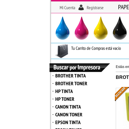
PAPE
Mi Cuenta
Registrarse
Tu Carrito de Compras está vacío
Estás e
BROTHER TINTA
-
BROT
BROTHER TONER
-
HP TINTA
-
HP TONER
-
CANON TINTA
-
CANON TONER
-
EPSON TINTA
-