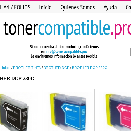
L A4 / FOLIOS
Inicio
Quienes Somos
Ayuda
Co
Si no encuentra algún producto, contáctenos
en
info@tonercompatible.pro
Le enviaremos información lo antes posible
n:
Inicio
/
BROTHER TINTA
/
BROTHER DCP
/
BROTHER DCP 330C
HER DCP 330C