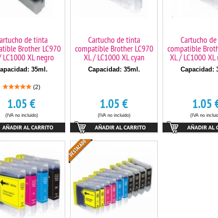
artucho de tinta
Cartucho de tinta
Cartucho de 
tible Brother LC970
compatible Brother LC970
compatible Brot
/ LC1000 XL negro
XL / LC1000 XL cyan
XL / LC1000 XL
apacidad: 35ml.
Capacidad: 35ml.
Capacidad: 
(2)
1.05
€
1.05
€
1.05
(IVA no incluido)
(IVA no incluido)
(IVA no inclui