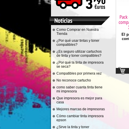
Pack 
compa
Como Comprar en Nuestra
Tienda
El p
cont
¿Por qué usar tintas y toner
compatibles?
¿Es seguro utilizar cartuchos
de tinta y toner compatibles?
¿Por qué la tinta de impresora
se seca?
Compatibles por primera vez
No reconoce cartucho
como saber cuanta tinta tiene
mi impresora
Que impresora es mejor para
casa
Mejores marcas de impresoras
Cómo cambiar tinta impresora
epson
¿Sirve la tinta y toner