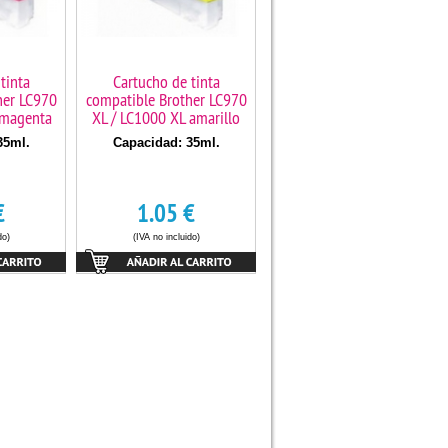
tinta
Cartucho de tinta
her LC970
compatible Brother LC970
 magenta
XL / LC1000 XL amarillo
35ml.
Capacidad: 35ml.
€
1.05
€
do)
(IVA no incluido)