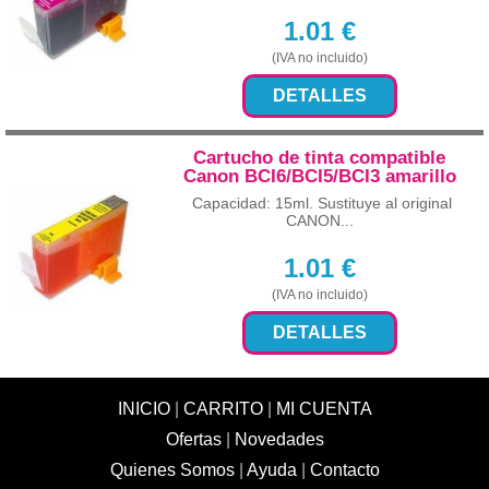
1.01
€
(IVA no incluido)
DETALLES
Cartucho de tinta compatible
Canon BCI6/BCI5/BCI3 amarillo
Capacidad: 15ml. Sustituye al original
CANON...
1.01
€
(IVA no incluido)
DETALLES
INICIO
|
CARRITO
|
MI CUENTA
Ofertas
|
Novedades
Quienes Somos
|
Ayuda
|
Contacto