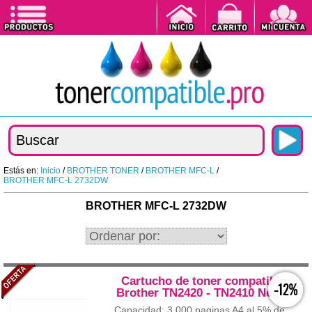
Estás en:
Inicio
/
BROTHER TONER
/
BROTHER MFC-L
/
BROTHER MFC-L 2732DW
BROTHER MFC-L 2732DW
Cartucho de toner compatible
-12%
Brother TN2420 - TN2410 Negro
Capacidad: 3.000 paginas A4 al 5% de...