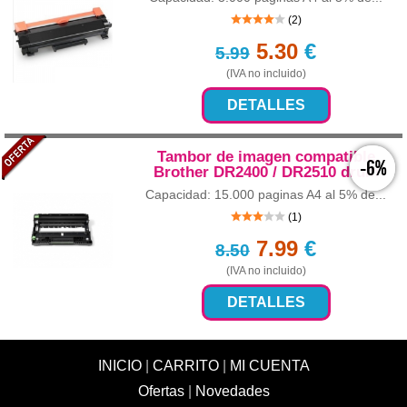
(2)
5.30
€
5.99
(IVA no incluido)
DETALLES
Tambor de imagen compatible
-6%
Brother DR2400 / DR2510 drum
Capacidad: 15.000 paginas A4 al 5% de...
(1)
7.99
€
8.50
(IVA no incluido)
DETALLES
INICIO
|
CARRITO
|
MI CUENTA
Ofertas
|
Novedades