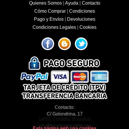
Quienes Somos
|
Ayuda
|
Contacto
Cómo Comprar
|
Condiciones
Pago y Envíos
|
Devoluciones
Condiciones Legales
|
Cookies
Contacto:
C/ Golondrina, 17
14002 Córdoba (España)
info@tonercompatible.pro
Esta página web usa cookies