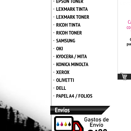
EPSON TONER
-
LEXMARK TINTA
-
LEXMARK TONER
-
C
RICOH TINTA
-
co
RICOH TONER
-
SAMSUNG
C
-
pa
OKI
-
KYOCERA / MITA
-
KONICA MINOLTA
-
XEROX
-
OLIVETTI
-
DELL
-
PAPEL A4 / FOLIOS
-