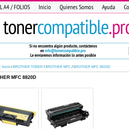
L A4 / FOLIOS
Inicio
Quienes Somos
Ayuda
Co
Si no encuentra algún producto, contáctenos
en
info@tonercompatible.pro
Le enviaremos información lo antes posible
n:
Inicio
/
BROTHER TONER
/
BROTHER MFC
/
BROTHER MFC 8820D
HER MFC 8820D