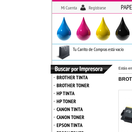
PAPE
Mi Cuenta
Registrarse
Tu Carrito de Compras está vacío
Estás e
BROTHER TINTA
-
BROT
BROTHER TONER
-
HP TINTA
-
HP TONER
-
CANON TINTA
-
CANON TONER
-
EPSON TINTA
-