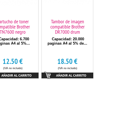
artucho de toner
Tambor de imagen
mpatible Brother
compatible Brother
TN7600 negro
DR7000 drum
apacidad: 6.700
Capacidad: 20.000
ginas A4 al 5%...
paginas A4 al 5% de...
12.50
€
18.50
€
(IVA no incluido)
(IVA no incluido)