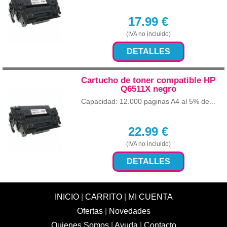
17.99
€
(IVA no incluido)
DETALLES
Cartucho de toner compatible HP
Q6511X negro
Capacidad: 12.000 paginas A4 al 5% de...
22.99
€
(IVA no incluido)
DETALLES
INICIO
|
CARRITO
|
MI CUENTA
Ofertas
|
Novedades
Quienes Somos
|
Ayuda
|
Contacto