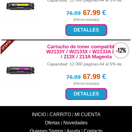
Capacidad: 12.000 paginas A4 al 5% de...
67.99
€
76.99
(IVA no incluido)
DETALLES
Cartucho de toner compatible HP
-12%
W2133Y / W2133X / W2133A / 213Y
/ 213X / 213A Magenta
Capacidad: 12.000 paginas A4 al 5% de...
67.99
€
76.99
(IVA no incluido)
DETALLES
INICIO
|
CARRITO
|
MI CUENTA
Ofertas
|
Novedades
Quienes Somos
|
Ayuda
|
Contacto