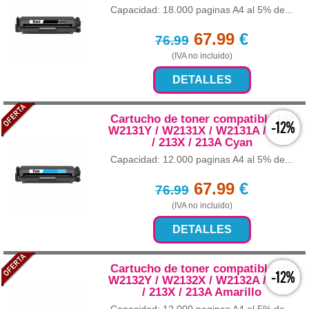
Capacidad: 18.000 paginas A4 al 5% de...
67.99
€
76.99
(IVA no incluido)
DETALLES
Cartucho de toner compatible HP
-12%
W2131Y / W2131X / W2131A / 213Y
/ 213X / 213A Cyan
Capacidad: 12.000 paginas A4 al 5% de...
67.99
€
76.99
(IVA no incluido)
DETALLES
Cartucho de toner compatible HP
-12%
W2132Y / W2132X / W2132A / 213Y
/ 213X / 213A Amarillo