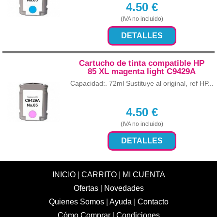
4.50
€
(IVA no incluido)
DETALLES
Cartucho de tinta compatible HP
85 XL magenta light C9429A
Capacidad:. 72ml Sustituye al original, ref HP...
4.50
€
(IVA no incluido)
DETALLES
INICIO
|
CARRITO
|
MI CUENTA
Ofertas
|
Novedades
Quienes Somos
|
Ayuda
|
Contacto
Cómo Comprar
|
Condiciones