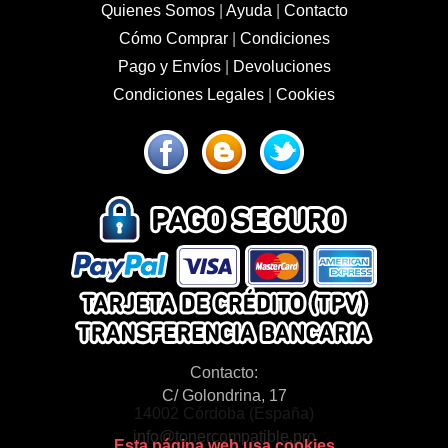
Quienes Somos
|
Ayuda
|
Contacto
Cómo Comprar
|
Condiciones
Pago y Envíos
|
Devoluciones
Condiciones Legales
|
Cookies
Contacto:
C/ Golondrina, 17
14002 Córdoba (España)
info@tonercompatible.pro
Esta página web usa cookies