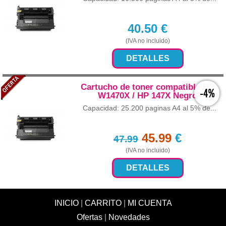
40.50
€
(IVA no incluido)
DETALLES
Cartucho de toner compatible HP
-4%
W1470X / HP 147X Negro
Capacidad: 25.200 paginas A4 al 5% de...
45.99
€
47.99
(IVA no incluido)
DETALLES
INICIO
|
CARRITO
|
MI CUENTA
Ofertas
|
Novedades