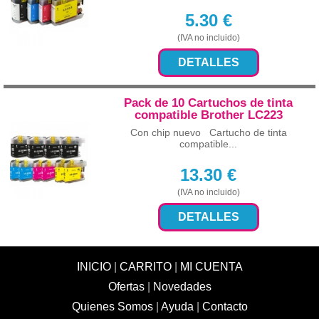
5.30
€
(IVA no incluido)
DETALLES
Pack de 10 Cartuchos de tinta
compatible Brother LC223
Con chip nuevo Cartucho de tinta
compatible...
13.30
€
(IVA no incluido)
DETALLES
INICIO
|
CARRITO
|
MI CUENTA
Ofertas
|
Novedades
Quienes Somos
|
Ayuda
|
Contacto