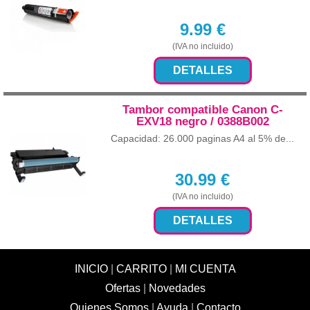
9.99
€
(IVA no incluido)
DETALLES
Tambor compatible Canon C-
EXV18 negro / 0388B002
Capacidad: 26.000 paginas A4 al 5% de...
30.99
€
(IVA no incluido)
DETALLES
INICIO
|
CARRITO
|
MI CUENTA
Ofertas
|
Novedades
Quienes Somos
|
Ayuda
|
Contacto