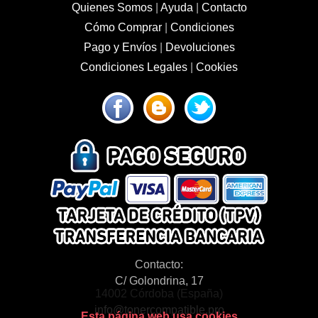
Quienes Somos
|
Ayuda
|
Contacto
Cómo Comprar
|
Condiciones
Pago y Envíos
|
Devoluciones
Condiciones Legales
|
Cookies
Contacto:
C/ Golondrina, 17
14002 Córdoba (España)
info@tonercompatible.pro
Esta página web usa cookies