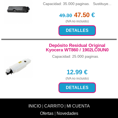
Capacidad: 35.000 paginas. Sustituye...
47.50
€
49.30
(IVA no incluido)
DETALLES
Depósito Residual Original
Kyocera WT860 / 1902LC0UN0
Capacidad: 25.000 paginas.
12.99
€
(IVA no incluido)
DETALLES
INICIO
|
CARRITO
|
MI CUENTA
Ofertas
|
Novedades