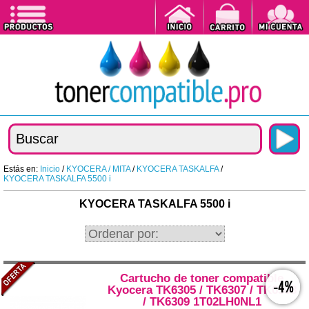
Estás en:
Inicio
/
KYOCERA / MITA
/
KYOCERA TASKALFA
/
KYOCERA TASKALFA 5500 i
KYOCERA TASKALFA 5500 i
Cartucho de toner compatible
-4%
Kyocera TK6305 / TK6307 / TK6308
/ TK6309 1T02LH0NL1