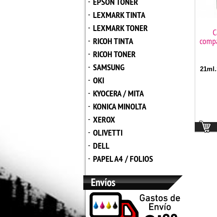
EPSON TONER
-
LEXMARK TINTA
-
LEXMARK TONER
-
C
RICOH TINTA
compa
-
RICOH TONER
-
SAMSUNG
-
21ml.
OKI
-
KYOCERA / MITA
-
KONICA MINOLTA
-
XEROX
-
OLIVETTI
-
DELL
-
PAPEL A4 / FOLIOS
-