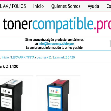
L A4 / FOLIOS
Inicio
Quienes Somos
Ayuda
Co
Si no encuentra algún producto, contáctenos
en
info@tonercompatible.pro
Le enviaremos información lo antes posible
n:
Inicio
/
LEXMARK TINTA
/
Lexmark Z
/
Lexmark Z 1420
rk Z 1420