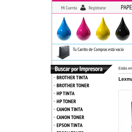
PAPE
Mi Cuenta
Registrarse
Tu Carrito de Compras está vacío
Estás e
BROTHER TINTA
-
Lexma
BROTHER TONER
-
HP TINTA
-
HP TONER
-
CANON TINTA
-
CANON TONER
-
EPSON TINTA
-