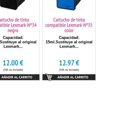
artucho de tinta
Cartucho de tinta
tible Lexmark Nº34
compatible Lexmark Nº35
negro
color
Capacidad:
Capacidad:
Sustituye al original
15ml.Sustituye al original
Lexmark...
Lexmark...
12.00
€
12.97
€
(IVA no incluido)
(IVA no incluido)