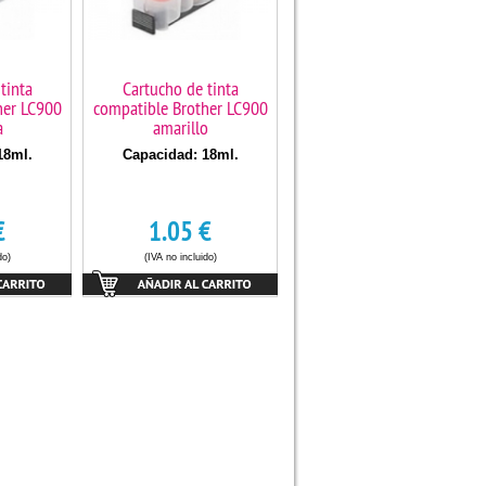
tinta
Cartucho de tinta
her LC900
compatible Brother LC900
a
amarillo
18ml.
Capacidad: 18ml.
€
1.05
€
do)
(IVA no incluido)