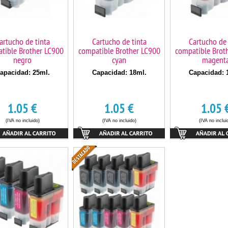
artucho de tinta
Cartucho de tinta
Cartucho de 
tible Brother LC900
compatible Brother LC900
compatible Brot
negro
cyan
magent
apacidad: 25ml.
Capacidad: 18ml.
Capacidad: 
1.05
€
1.05
€
1.05
(IVA no incluido)
(IVA no incluido)
(IVA no inclui