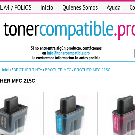
L A4 / FOLIOS
Inicio
Quienes Somos
Ayuda
Co
Si no encuentra algún producto, contáctenos
en
info@tonercompatible.pro
Le enviaremos información lo antes posible
n:
Inicio
/
BROTHER TINTA
/
BROTHER MFC
/
BROTHER MFC 215C
HER MFC 215C