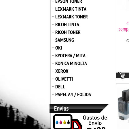
EPSON TONER
-
LEXMARK TINTA
-
LEXMARK TONER
-
C
RICOH TINTA
-
compa
RICOH TONER
-
SAMSUNG
-
C
OKI
-
KYOCERA / MITA
-
KONICA MINOLTA
-
XEROX
-
OLIVETTI
-
DELL
-
PAPEL A4 / FOLIOS
-