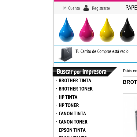
PAPE
Mi Cuenta
Registrarse
Tu Carrito de Compras está vacío
Estás e
BROTHER TINTA
-
BROT
BROTHER TONER
-
HP TINTA
-
HP TONER
-
CANON TINTA
-
CANON TONER
-
EPSON TINTA
-