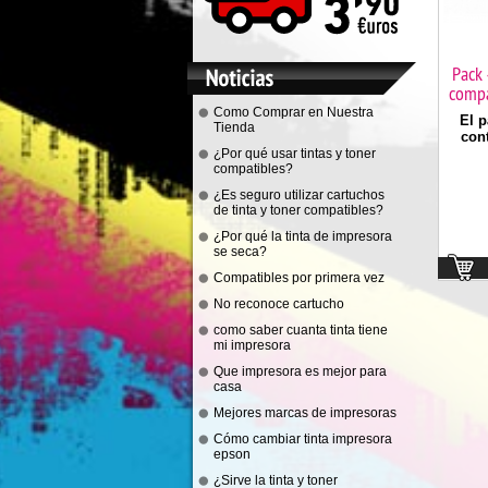
Pack 
compa
Como Comprar en Nuestra
El p
Tienda
cont
¿Por qué usar tintas y toner
compatibles?
¿Es seguro utilizar cartuchos
de tinta y toner compatibles?
¿Por qué la tinta de impresora
se seca?
Compatibles por primera vez
No reconoce cartucho
como saber cuanta tinta tiene
mi impresora
Que impresora es mejor para
casa
Mejores marcas de impresoras
Cómo cambiar tinta impresora
epson
¿Sirve la tinta y toner