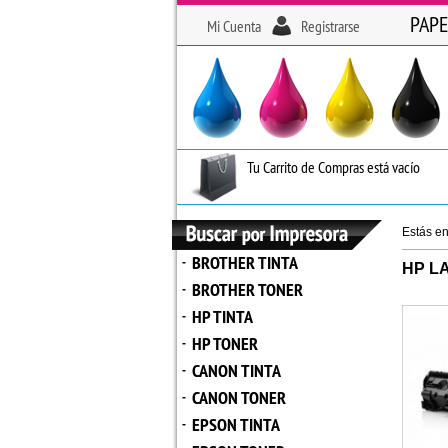
PAPE
Mi Cuenta
Registrarse
Tu Carrito de Compras está vacío
Estás e
BROTHER TINTA
-
HP L
BROTHER TONER
-
HP TINTA
-
HP TONER
-
CANON TINTA
-
CANON TONER
-
EPSON TINTA
-