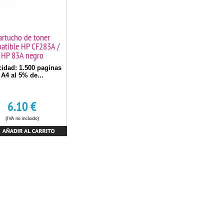
artucho de toner
atible HP CF283A /
HP 83A negro
idad: 1.500 paginas
A4 al 5% de...
6.10
€
(IVA no incluido)