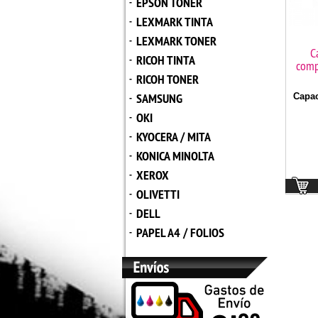
EPSON TONER
-
LEXMARK TINTA
-
LEXMARK TONER
-
C
RICOH TINTA
-
comp
RICOH TONER
-
SAMSUNG
Capac
-
OKI
-
KYOCERA / MITA
-
KONICA MINOLTA
-
XEROX
-
OLIVETTI
-
DELL
-
PAPEL A4 / FOLIOS
-