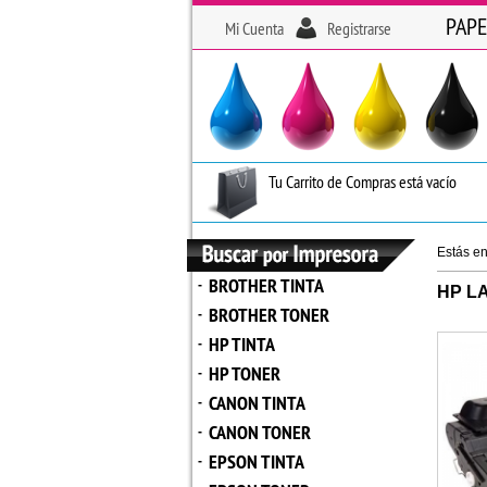
PAPE
Mi Cuenta
Registrarse
Tu Carrito de Compras está vacío
Estás e
BROTHER TINTA
-
HP L
BROTHER TONER
-
HP TINTA
-
HP TONER
-
CANON TINTA
-
CANON TONER
-
EPSON TINTA
-