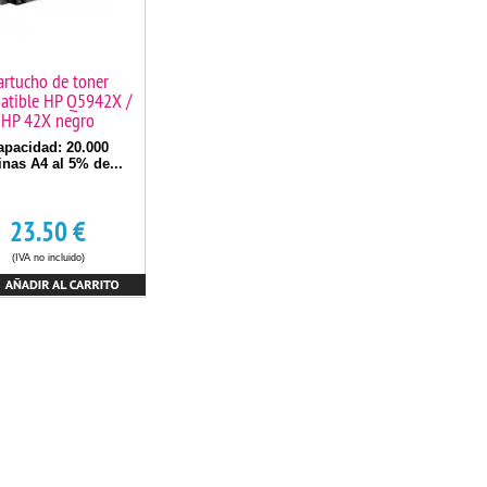
artucho de toner
atible HP Q5942X /
HP 42X negro
apacidad: 20.000
inas A4 al 5% de...
23.50
€
(IVA no incluido)