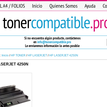
L A4 / FOLIOS
Inicio
Quienes Somos
Ayuda
Co
Si no encuentra algún producto, contáctenos
en
info@tonercompatible.pro
Le enviaremos información lo antes posible
n:
Inicio
/
HP TONER
/
HP LASERJET
/
HP LASERJET 4250N
ASERJET 4250N