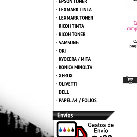
EPSON TONER
-
LEXMARK TINTA
-
LEXMARK TONER
-
C
RICOH TINTA
-
comp
RICOH TONER
-
SAMSUNG
C
-
pag
OKI
-
KYOCERA / MITA
-
KONICA MINOLTA
-
XEROX
-
OLIVETTI
-
DELL
-
PAPEL A4 / FOLIOS
-