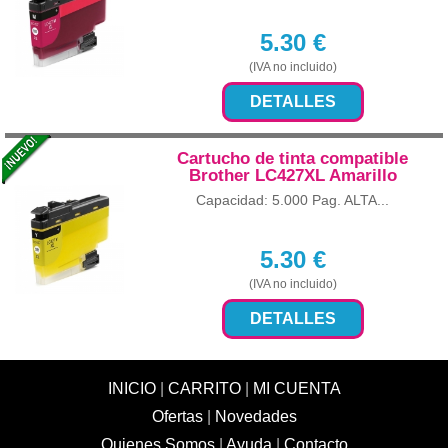
5.30
€
(IVA no incluido)
DETALLES
Cartucho de tinta compatible
Brother LC427XL Amarillo
Capacidad: 5.000 Pag. ALTA...
5.30
€
(IVA no incluido)
DETALLES
INICIO
|
CARRITO
|
MI CUENTA
Ofertas
|
Novedades
Quienes Somos
|
Ayuda
|
Contacto