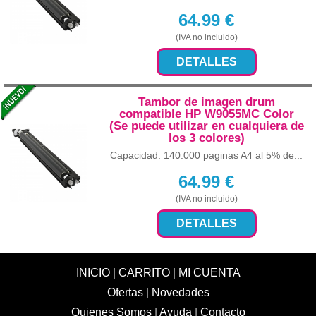
64.99
€
(IVA no incluido)
DETALLES
Tambor de imagen drum
compatible HP W9055MC Color
(Se puede utilizar en cualquiera de
los 3 colores)
Capacidad: 140.000 paginas A4 al 5% de...
64.99
€
(IVA no incluido)
DETALLES
INICIO
|
CARRITO
|
MI CUENTA
Ofertas
|
Novedades
Quienes Somos
|
Ayuda
|
Contacto