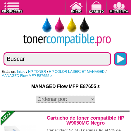
Estás en:
Inicio
/
HP TONER
/
HP COLOR LASERJET MANAGED
/
MANAGED Flow MFP E87655 z
MANAGED Flow MFP E87655 z
Cartucho de toner compatible HP
W9050MC Negro
Capacidad: 54.500 paginas A4 al 5% de...