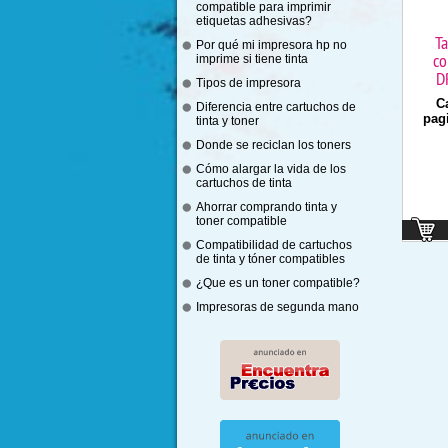
compatible para imprimir
etiquetas adhesivas?
T
Por qué mi impresora hp no
co
imprime si tiene tinta
D
Tipos de impresora
C
Diferencia entre cartuchos de
pag
tinta y toner
Donde se reciclan los toners
Cómo alargar la vida de los
cartuchos de tinta
Ahorrar comprando tinta y
toner compatible
Compatibilidad de cartuchos
de tinta y tóner compatibles
¿Que es un toner compatible?
Impresoras de segunda mano