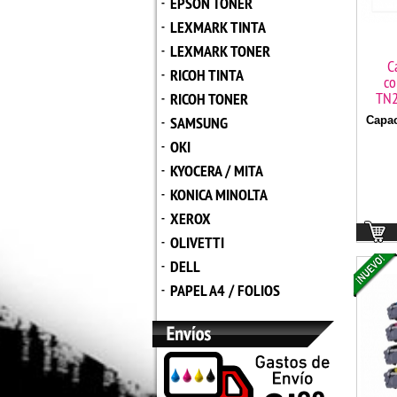
EPSON TONER
-
LEXMARK TINTA
-
LEXMARK TONER
-
C
RICOH TINTA
-
co
TN2
RICOH TONER
-
SAMSUNG
Capac
-
OKI
-
KYOCERA / MITA
-
KONICA MINOLTA
-
XEROX
-
OLIVETTI
-
DELL
-
PAPEL A4 / FOLIOS
-