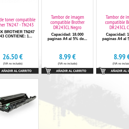
Tambor de imagen
Tambor de i
de toner compatible
compatible Brother
compatible B
her TN247 - TN243
DR243CL Negro
DR243CL C
K BROTHER TN247
Capacidad: 18.000
Capacidad: 1
43 CONTIENE: 1...
paginas A4 al 5% de...
paginas A4 al 
26.50
€
8.99
€
8.99
(IVA no incluido)
(IVA no incluido)
(IVA no inclui