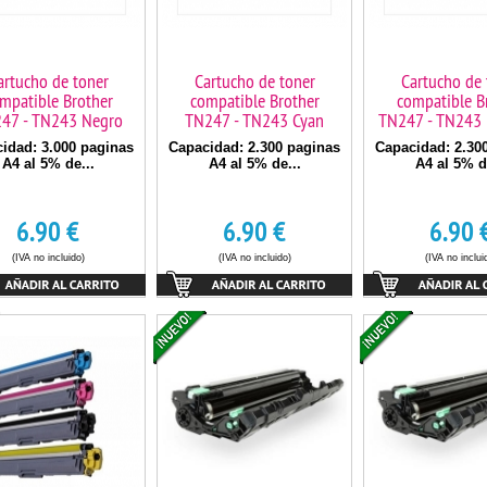
artucho de toner
Cartucho de toner
Cartucho de 
mpatible Brother
compatible Brother
compatible B
47 - TN243 Negro
TN247 - TN243 Cyan
TN247 - TN243
idad: 3.000 paginas
Capacidad: 2.300 paginas
Capacidad: 2.30
A4 al 5% de...
A4 al 5% de...
A4 al 5% d
6.90
€
6.90
€
6.90
(IVA no incluido)
(IVA no incluido)
(IVA no inclui