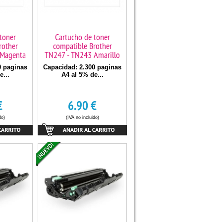
toner
Cartucho de toner
rother
compatible Brother
 Magenta
TN247 - TN243 Amarillo
0 paginas
Capacidad: 2.300 paginas
e...
A4 al 5% de...
€
6.90
€
do)
(IVA no incluido)