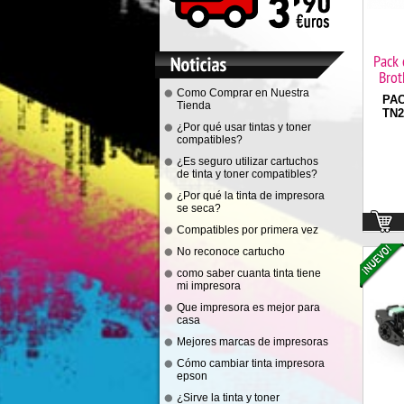
Pack 
Brot
Como Comprar en Nuestra
PAC
Tienda
TN2
¿Por qué usar tintas y toner
compatibles?
¿Es seguro utilizar cartuchos
de tinta y toner compatibles?
¿Por qué la tinta de impresora
se seca?
Compatibles por primera vez
No reconoce cartucho
como saber cuanta tinta tiene
mi impresora
Que impresora es mejor para
casa
Mejores marcas de impresoras
Cómo cambiar tinta impresora
epson
¿Sirve la tinta y toner