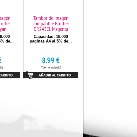
magen
Tambor de imagen
rother
compatible Brother
yan
DR243CL Magenta
8.000
Capacidad: 18.000
5% de...
paginas A4 al 5% de...
€
8.99
€
do)
(IVA no incluido)