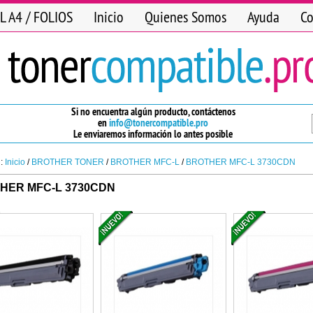
L A4 / FOLIOS
Inicio
Quienes Somos
Ayuda
Co
Si no encuentra algún producto, contáctenos
en
info@tonercompatible.pro
Le enviaremos información lo antes posible
n:
Inicio
/
BROTHER TONER
/
BROTHER MFC-L
/
BROTHER MFC-L 3730CDN
HER MFC-L 3730CDN