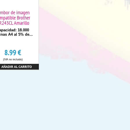
ambor de imagen
mpatible Brother
R243CL Amarillo
apacidad: 18.000
inas A4 al 5% de...
8.99
€
(IVA no incluido)