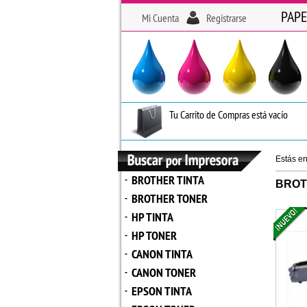
PAPE
Mi Cuenta
Registrarse
Tu Carrito de Compras está vacío
Estás e
BROTHER TINTA
-
BROT
BROTHER TONER
-
HP TINTA
-
HP TONER
-
CANON TINTA
-
CANON TONER
-
EPSON TINTA
-