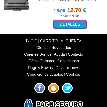
Capacidad: 3.000 paginas A4 al 5% de...
12.70
€
15.99
(IVA no incluido)
DETALLES
INICIO
|
CARRITO
|
MI CUENTA
Ofertas
|
Novedades
Quienes Somos
|
Ayuda
|
Contacto
Cómo Comprar
|
Condiciones
Pago y Envíos
|
Devoluciones
Condiciones Legales
|
Cookies