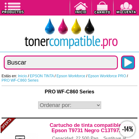
Estás en:
Inicio
/
EPSON TINTA
/
Epson Workforce
/
Epson Workforce PRO
/
PRO WF-C860 Series
PRO WF-C860 Series
Cartucho de tinta compatible con
-14%
Epson T9731 Negro C13T973100
Capacidad: 22.500 Pag. Sustituye al...