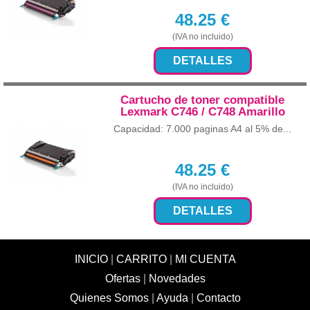
48.25
€
(IVA no incluido)
DETALLES
Cartucho de toner compatible
Lexmark C746 / C748 Amarillo
Capacidad: 7.000 paginas A4 al 5% de...
48.25
€
(IVA no incluido)
DETALLES
INICIO
|
CARRITO
|
MI CUENTA
Ofertas
|
Novedades
Quienes Somos
|
Ayuda
|
Contacto