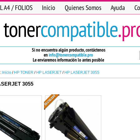
L A4 / FOLIOS
Inicio
Quienes Somos
Ayuda
Co
Si no encuentra algún producto, contáctenos
en
info@tonercompatible.pro
Le enviaremos información lo antes posible
n:
Inicio
/
HP TONER
/
HP LASERJET
/
HP LASERJET 3055
ASERJET 3055