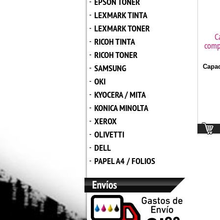
EPSON TONER
-
LEXMARK TINTA
-
LEXMARK TONER
-
C
RICOH TINTA
-
comp
RICOH TONER
-
SAMSUNG
Capac
-
OKI
-
KYOCERA / MITA
-
KONICA MINOLTA
-
XEROX
-
OLIVETTI
-
DELL
-
PAPEL A4 / FOLIOS
-