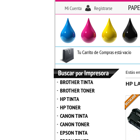
PAPE
Mi Cuenta
Registrarse
Tu Carrito de Compras está vacío
Estás e
BROTHER TINTA
-
HP L
BROTHER TONER
-
HP TINTA
-
HP TONER
-
CANON TINTA
-
CANON TONER
-
EPSON TINTA
-