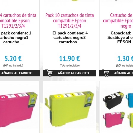
4 cartuchos de tinta
Pack 10 cartuchos de tinta
Cartucho de 
ompatible Epson
compatible Epson
compatible Eps
T1291/2/3/4
T1291/2/3/4
negro
 pack contiene: 1
El pack contiene: 4
Capacidad: 
cartucho negro1
cartuchos negro2
Sustituye al o
cartucho...
cartuchos...
EPSON..
5.20
€
11.90
€
1.30
(IVA no incluido)
(IVA no incluido)
(IVA no inclui