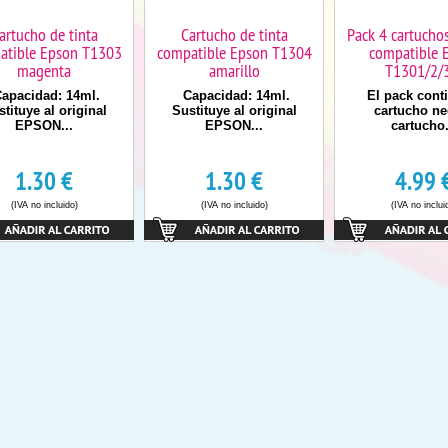
artucho de tinta
Cartucho de tinta
Pack 4 cartuchos
atible Epson T1303
compatible Epson T1304
compatible 
magenta
amarillo
T1301/2/
apacidad: 14ml.
Capacidad: 14ml.
El pack conti
tituye al original
Sustituye al original
cartucho ne
EPSON...
EPSON...
cartucho.
1.30
€
1.30
€
4.99
(IVA no incluido)
(IVA no incluido)
(IVA no inclui