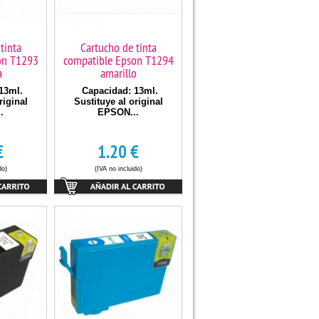
tinta
Cartucho de tinta
on T1293
compatible Epson T1294
a
amarillo
13ml.
Capacidad: 13ml.
riginal
Sustituye al original
.
EPSON...
€
1.20
€
do)
(IVA no incluido)