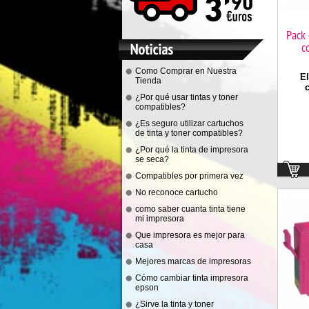
Pack 
c
Como Comprar en Nuestra
El
Tienda
¿Por qué usar tintas y toner
compatibles?
¿Es seguro utilizar cartuchos
de tinta y toner compatibles?
¿Por qué la tinta de impresora
se seca?
Compatibles por primera vez
No reconoce cartucho
como saber cuanta tinta tiene
mi impresora
Que impresora es mejor para
casa
Mejores marcas de impresoras
Cómo cambiar tinta impresora
epson
¿Sirve la tinta y toner