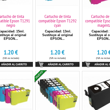
artucho de tinta
Cartucho de tinta
Cartucho de 
atible Epson T1291
compatible Epson T1292
compatible Eps
negro
cyan
magent
apacidad: 15ml.
Capacidad: 13ml.
Capacidad: 
tituye al original
Sustituye al original
Sustituye al o
EPSON...
EPSON...
EPSON..
1.20
€
1.20
€
1.20
(IVA no incluido)
(IVA no incluido)
(IVA no inclui