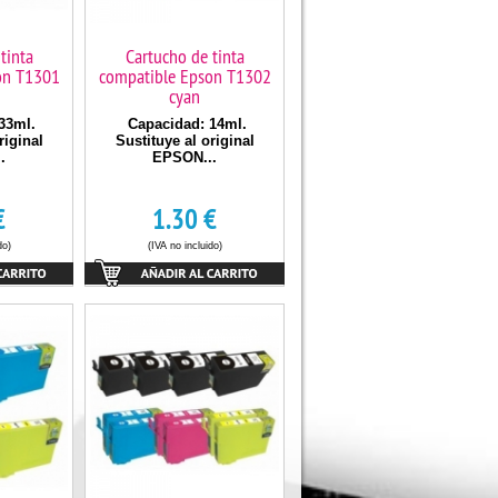
tinta
Cartucho de tinta
on T1301
compatible Epson T1302
cyan
33ml.
Capacidad: 14ml.
riginal
Sustituye al original
.
EPSON...
€
1.30
€
do)
(IVA no incluido)