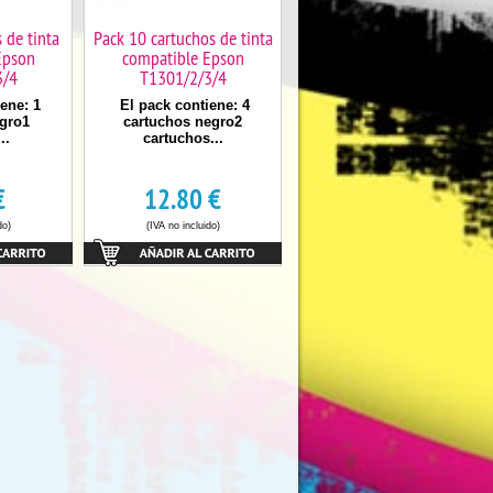
 de tinta
Pack 10 cartuchos de tinta
Epson
compatible Epson
3/4
T1301/2/3/4
ene: 1
El pack contiene: 4
gro1
cartuchos negro2
..
cartuchos...
€
12.80
€
do)
(IVA no incluido)