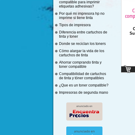
compatible para imprimir
etiquetas adhesivas?
C
Por qué mi impresora hp no
comp
imprime si tiene tinta
Tipos de impresora
C
Diferencia entre cartuchos de
Sus
tinta y toner
Donde se reciclan los toners
Cómo alargar la vida de los
cartuchos de tinta
Ahorrar comprando tinta y
toner compatible
Compatibilidad de cartuchos
de tinta y tóner compatibles
¿Que es un toner compatible?
Impresoras de segunda mano