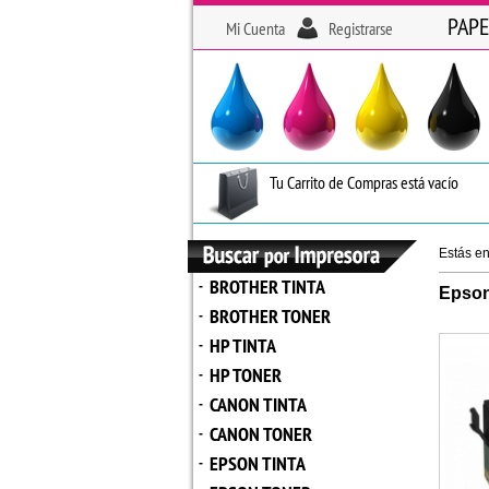
PAPE
Mi Cuenta
Registrarse
Tu Carrito de Compras está vacío
Estás e
BROTHER TINTA
-
Epson
BROTHER TONER
-
HP TINTA
-
HP TONER
-
CANON TINTA
-
CANON TONER
-
EPSON TINTA
-