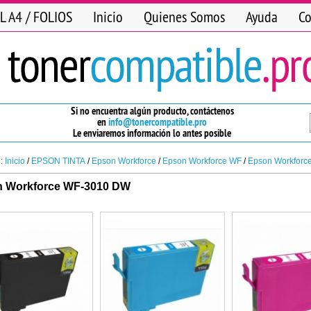
L A4 / FOLIOS
Inicio
Quienes Somos
Ayuda
Co
Si no encuentra algún producto, contáctenos
en
info@tonercompatible.pro
Le enviaremos información lo antes posible
n:
Inicio
/
EPSON TINTA
/
Epson Workforce
/
Epson Workforce WF
/
Epson Workforc
 Workforce WF-3010 DW