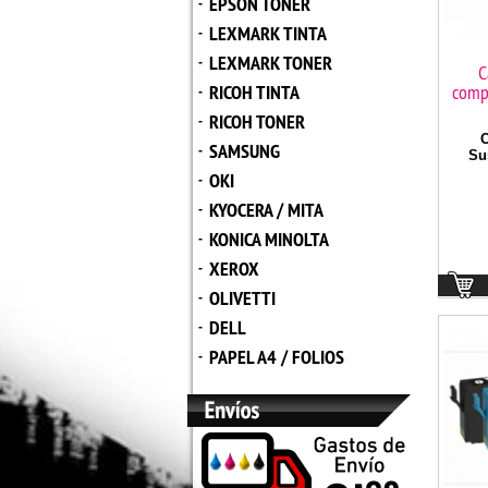
EPSON TONER
-
LEXMARK TINTA
-
LEXMARK TONER
-
C
RICOH TINTA
comp
-
RICOH TONER
-
C
SAMSUNG
-
Sus
OKI
-
KYOCERA / MITA
-
KONICA MINOLTA
-
XEROX
-
OLIVETTI
-
DELL
-
PAPEL A4 / FOLIOS
-