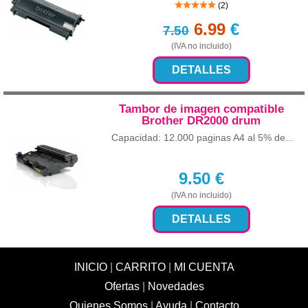
(2)
6.99
€
7.50
(IVA no incluido)
DETALLES
Tambor de imagen compatible
Brother DR2000 drum
Capacidad: 12.000 paginas A4 al 5% de...
9.50
€
(IVA no incluido)
DETALLES
INICIO
|
CARRITO
|
MI CUENTA
Ofertas
|
Novedades
Quienes Somos
|
Ayuda
|
Contacto