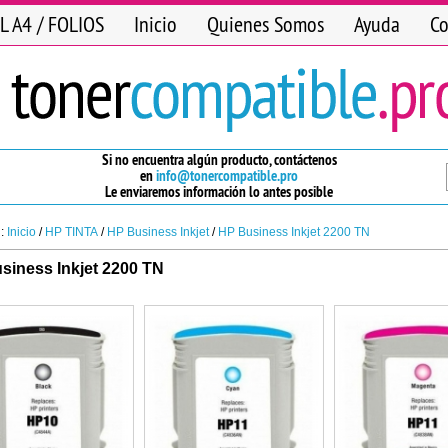
L A4 / FOLIOS
Inicio
Quienes Somos
Ayuda
Co
Si no encuentra algún producto, contáctenos
en
info@tonercompatible.pro
Le enviaremos información lo antes posible
n:
Inicio
/
HP TINTA
/
HP Business Inkjet
/
HP Business Inkjet 2200 TN
siness Inkjet 2200 TN