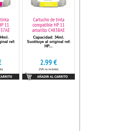
tinta
Cartucho de tinta
HP 11
compatible HP 11
837AE
amarillo C4838AE
34ml.
Capacidad: 34ml.
inal ref:
Sustituye al original ref:
HP...
€
2.99
€
do)
(IVA no incluido)