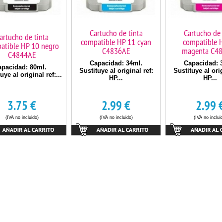
Cartucho de tinta
Cartucho de 
artucho de tinta
compatible HP 11 cyan
compatible 
atible HP 10 negro
C4836AE
magenta C4
C4844AE
Capacidad: 34ml.
Capacidad: 
apacidad: 80ml.
Sustituye al original ref:
Sustituye al orig
uye al original ref:...
HP...
HP...
3.75
€
2.99
€
2.99
(IVA no incluido)
(IVA no incluido)
(IVA no inclui