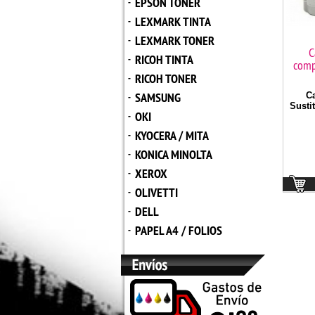
EPSON TONER
-
LEXMARK TINTA
-
LEXMARK TONER
-
C
RICOH TINTA
-
comp
RICOH TONER
-
SAMSUNG
C
-
Sustit
OKI
-
KYOCERA / MITA
-
KONICA MINOLTA
-
XEROX
-
OLIVETTI
-
DELL
-
PAPEL A4 / FOLIOS
-