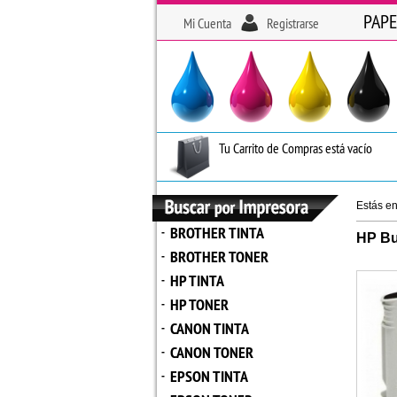
PAPE
Mi Cuenta
Registrarse
Tu Carrito de Compras está vacío
Estás e
BROTHER TINTA
-
HP Bu
BROTHER TONER
-
HP TINTA
-
HP TONER
-
CANON TINTA
-
CANON TONER
-
EPSON TINTA
-