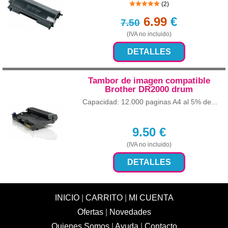
(2)
6.99
€
7.50
(IVA no incluido)
DETALLES
Tambor de imagen compatible
Brother DR2000 drum
Capacidad: 12.000 paginas A4 al 5% de...
9.50
€
(IVA no incluido)
DETALLES
INICIO
|
CARRITO
|
MI CUENTA
Ofertas
|
Novedades
Quienes Somos
|
Ayuda
|
Contacto