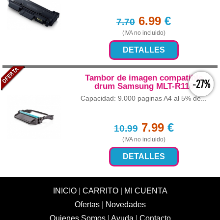
6.99
€
7.70
(IVA no incluido)
DETALLES
Tambor de imagen compatible
-27%
drum Samsung MLT-R116
Capacidad: 9.000 paginas A4 al 5% de...
7.99
€
10.99
(IVA no incluido)
DETALLES
INICIO
|
CARRITO
|
MI CUENTA
Ofertas
|
Novedades
Quienes Somos
|
Ayuda
|
Contacto