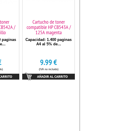
toner
Cartucho de toner
CB542A /
compatible HP CB543A /
llo
125A magenta
0 paginas
Capacidad: 1.400 paginas
e...
A4 al 5% de...
€
9.99
€
do)
(IVA no incluido)