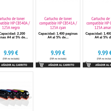
artucho de toner
Cartucho de toner
Cartucho de 
atible HP CB540A /
compatible HP CB541A /
compatible HP 
125A negro
125A cyan
125A amari
apacidad: 2.200
Capacidad: 1.400 paginas
Capacidad: 1.40
inas A4 al 5% de...
A4 al 5% de...
A4 al 5% d
9.99
€
9.99
€
9.99
(IVA no incluido)
(IVA no incluido)
(IVA no inclui