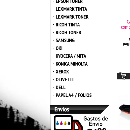
EPSON TONER
-
LEXMARK TINTA
-
LEXMARK TONER
-
C
RICOH TINTA
-
comp
RICOH TONER
-
SAMSUNG
C
-
pag
OKI
-
KYOCERA / MITA
-
KONICA MINOLTA
-
XEROX
-
OLIVETTI
-
DELL
-
PAPEL A4 / FOLIOS
-