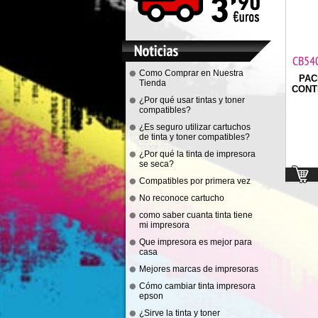
CB540
Como Comprar en Nuestra
PAC
Tienda
CONTI
¿Por qué usar tintas y toner
compatibles?
¿Es seguro utilizar cartuchos
de tinta y toner compatibles?
¿Por qué la tinta de impresora
se seca?
Compatibles por primera vez
No reconoce cartucho
como saber cuanta tinta tiene
mi impresora
Que impresora es mejor para
casa
Mejores marcas de impresoras
Cómo cambiar tinta impresora
epson
¿Sirve la tinta y toner