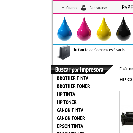
PAPE
Mi Cuenta
Registrarse
Tu Carrito de Compras está vacío
Estás e
BROTHER TINTA
-
HP C
BROTHER TONER
-
HP TINTA
-
HP TONER
-
CANON TINTA
-
CANON TONER
-
EPSON TINTA
-