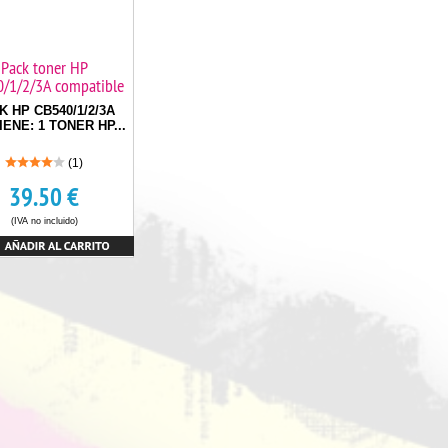
Pack toner HP
/1/2/3A compatible
K HP CB540/1/2/3A
ENE: 1 TONER HP...
(1)
39.50
€
(IVA no incluido)