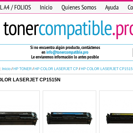
L A4 / FOLIOS
Inicio
Quienes Somos
Ayuda
Co
Si no encuentra algún producto, contáctenos
en
info@tonercompatible.pro
Le enviaremos información lo antes posible
n:
Inicio
/
HP TONER
/
HP COLOR LASERJET CP
/
HP COLOR LASERJET CP151
OLOR LASERJET CP1515N