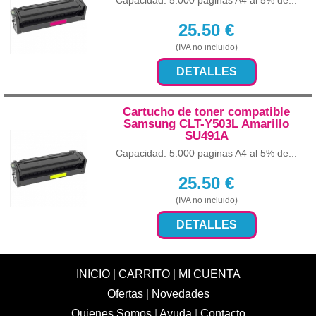
Capacidad: 5.000 paginas A4 al 5% de...
25.50
€
(IVA no incluido)
DETALLES
Cartucho de toner compatible
Samsung CLT-Y503L Amarillo
SU491A
Capacidad: 5.000 paginas A4 al 5% de...
25.50
€
(IVA no incluido)
DETALLES
INICIO
|
CARRITO
|
MI CUENTA
Ofertas
|
Novedades
Quienes Somos
|
Ayuda
|
Contacto